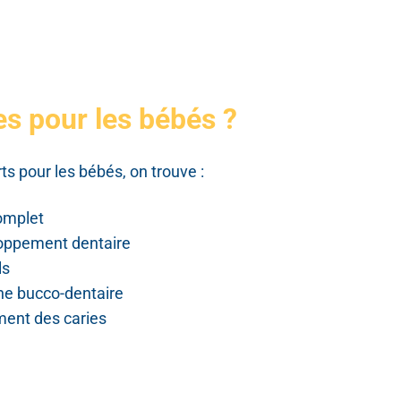
es pour les bébés ?
ts pour les bébés, on trouve :
omplet
loppement dentaire
ls
ène bucco-dentaire
ment des caries