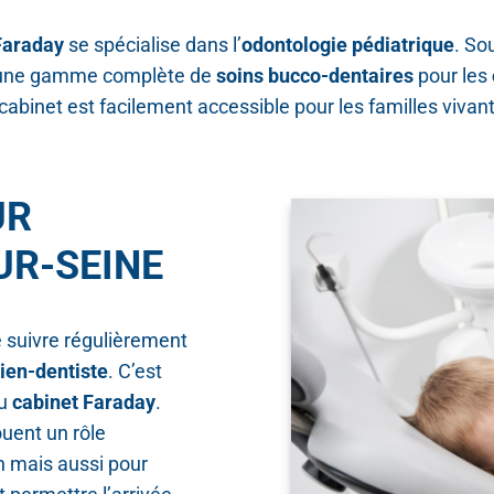
Faraday
se spécialise dans l’
odontologie pédiatrique
. So
e une gamme complète de
soins bucco-dentaires
pour les
cabinet est facilement accessible pour les familles vivant
UR
UR-SEINE
e suivre régulièrement
ien-dentiste
. C’est
au
cabinet Faraday
.
ouent un rôle
n mais aussi pour