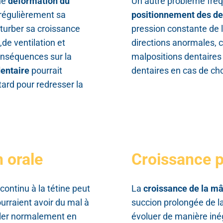
ne
déformation du
Un autre problème fré
 régulièrement sa
positionnement des de
rturber sa croissance
pression constante de l
,de ventilation et
directions anormales, 
nséquences sur la
malpositions dentaires
entaire
pourrait
dentaires en cas de cho
tard pour redresser la
n orale
Croissance p
continu à la tétine peut
La
croissance de la m
ourraient avoir du mal à
succion prolongée de la
aler normalement en
évoluer de manière inég