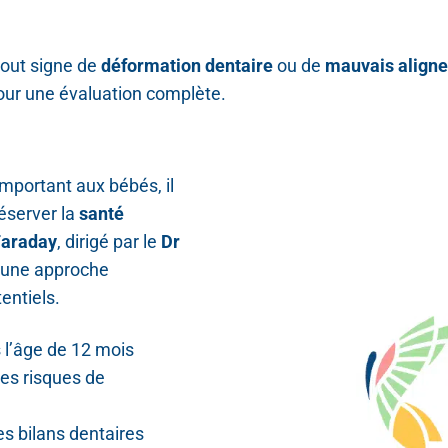
tout signe de
déformation dentaire
ou de
mauvais align
our une évaluation complète.
important aux bébés, il
réserver la
santé
Faraday
, dirigé par le
Dr
d’une approche
entiels.
s l’âge de 12 mois
les risques de
s bilans dentaires